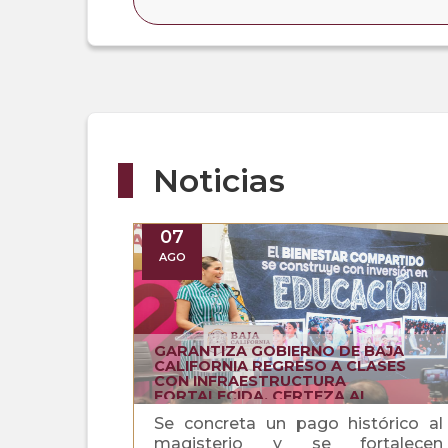
Noticias
07
AGO
GARANTIZA GOBIERNO DE BAJA
CALIFORNIA REGRESO A CLASES
CON INFRAESTRUCTURA
FORTALECIDA, CERTEZA AL
MAGISTERIO Y APOYOS SOCIALES
Se concreta un pago histórico al
magisterio y se fortalecen