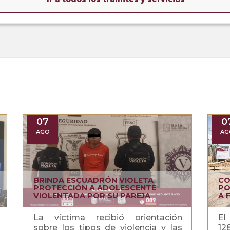
07
0
AGO
AG
BRINDA ESCUADRÓN VIOLETA
CO
PROTECCIÓN A ADOLESCENTE
PO
VIOLENTADA POR SU PAREJA
A 
La víctima recibió orientación
El
sobre los tipos de violencia y las
12