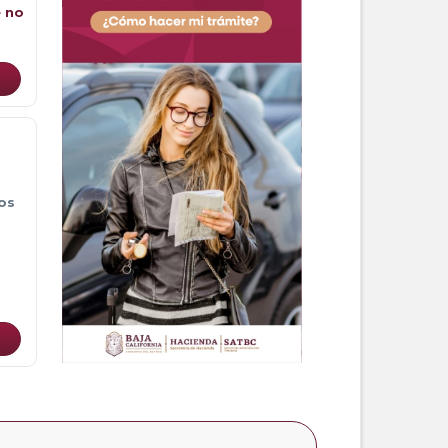
e no
os