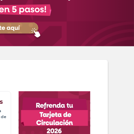
s
 
 de