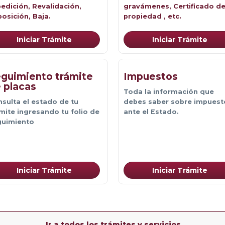
edición, Revalidación, 
gravámenes, Certificado d
osición, Baja.
propiedad , etc.
Iniciar Trámite
Iniciar Trámite
guimiento trámite
Impuestos
 placas
Toda la información que 
sulta el estado de tu 
debes saber sobre impuest
mite ingresando tu folio de
ante el Estado.
guimiento
Iniciar Trámite
Iniciar Trámite
Ir a todos los trámites y servicios 