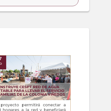
7
O
NSTRUYE CESPT RED DE AGUA
TABLE PARA LLEVAR EL SERVICIO
FAMILIAS DE LA COLONIA VIÑEDOS
 proyecto permitirá conectar a
8 hogares a la red y beneficiará